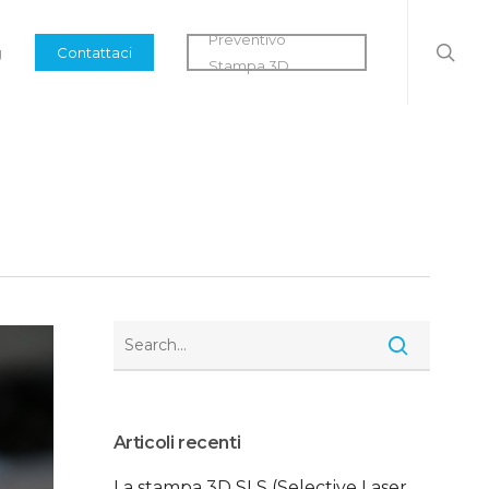
searc
Preventivo
g
Contattaci
Stampa 3D
Articoli recenti
La stampa 3D SLS (Selective Laser