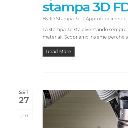
stampa 3D F
By
ID Stampa 3d
Approfondimenti
La stampa 3d stà diventando sempre di p
materiali. Scopriamo insieme perchè 
Read More
SET
27
0