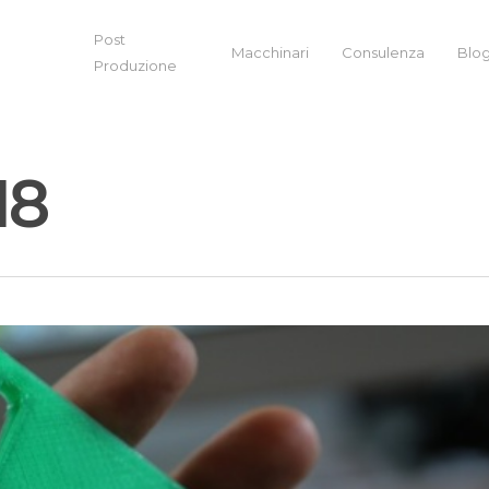
Post
Macchinari
Consulenza
Blo
Produzione
18