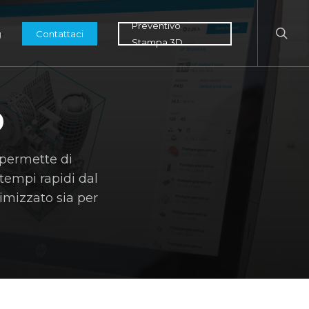
searc
Preventivo
g
Contattaci
Stampa 3D
D
 permette di
 tempi rapidi dal
timizzato sia per