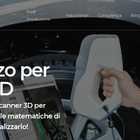
Post
Macchinari
Consulenza
Blo
Produzione
zo per
3D
 scanner 3D per
 le matematiche di
lizzarlo!