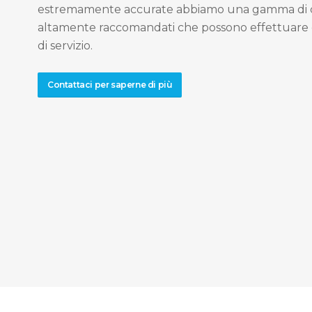
estremamente accurate abbiamo una gamma di c
altamente raccomandati che possono effettuare 
di servizio.
Contattaci per saperne di più
© ID
Stampa 3D Milano
- Via Moncenisio n. 83/7 20089 Rozzano, 