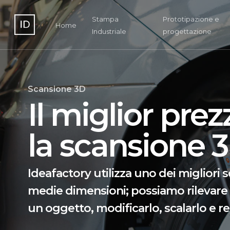
Skip
to
Stampa
Prototipazione e
Home
Industriale
progettazione
main
content
Scansione 3D
Il miglior prez
la scansione 
Ideafactory utilizza uno dei migliori
medie dimensioni; possiamo rilevare
un oggetto, modificarlo, scalarlo e rea