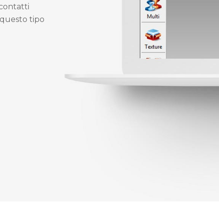
ontatti
questo tipo
Milano (Italia) - P.IVA 08390070962