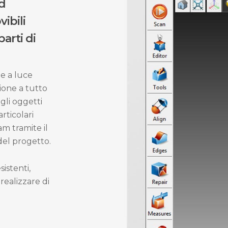
ed
ibili
arti di
e a luce
ione a tutto
gli oggetti
rticolari
am tramite il
 del progetto.
istenti,
realizzare di